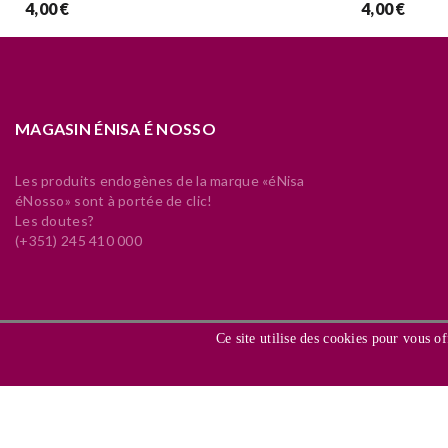
4,00 €
4,00 €
MAGASIN ÉNISA É NOSSO
Les produits endogènes de la marque «éNisa
éNosso» sont à portée de clic!
Les doutes?
(+351) 245 410 000
Ce site utilise des cookies pour vous of
Todos 
De acordo com 