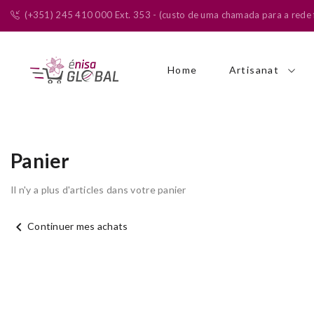
(+351) 245 410 000 Ext. 353 - (custo de uma chamada para a rede f
Home
Artisanat
Panier
Il n'y a plus d'articles dans votre panier
chevron_left
Continuer mes achats