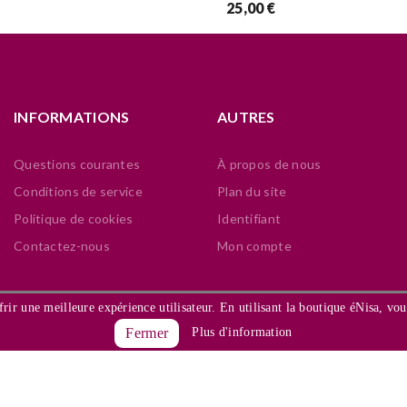
25,00 €
INFORMATIONS
AUTRES
Questions courantes
À propos de nous
Conditions de service
Plan du site
Politique de cookies
Identifiant
Contactez-nous
Mon compte
frir une meilleure expérience utilisateur. En utilisant la boutique éNisa, vou
Fermer
Plus d'information
os preços incluem IVA à taxa legal e podem ser alterados sem aviso 
a lei n.º 144/2015, em caso de litígio o consumidor pode recorrer a 