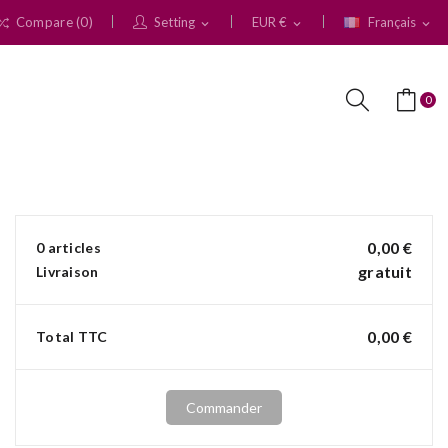
Compare (
0
)
Setting
EUR €
Français
expand_more
expand_more
expand_more
0
0,00 €
0 articles
gratuit
Livraison
0,00 €
Total TTC
Commander