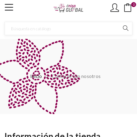
0
×
Create wishlist
Wishlist name
Cancel
Create wishlist
Inicio
Contacte con nosotros
Información de la tienda