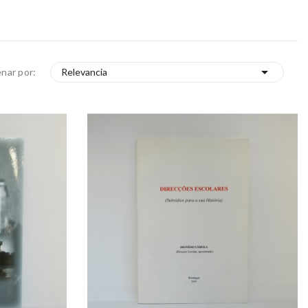

nar por:
Relevancia