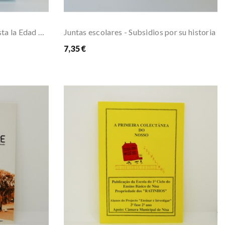
Arez desde la Edad Media hasta la Edad Moderna
Juntas escolares - Subsidios por su historia
7,35 €