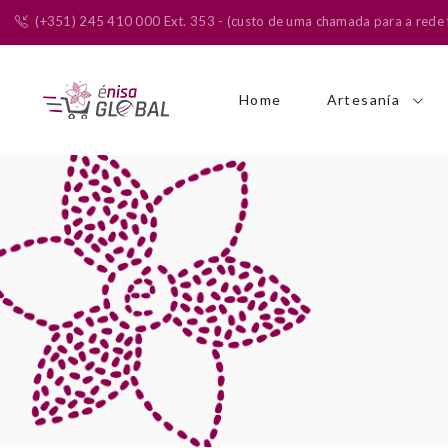
(+351) 245 410 000 Ext. 353 - (custo de uma chamada para a rede f
Home
Artesanía