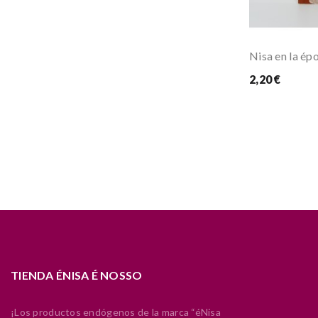
Nisa en la ép
2,20 €
TIENDA ÉNISA É NOSSO
¡Los productos endógenos de la marca “éNisa