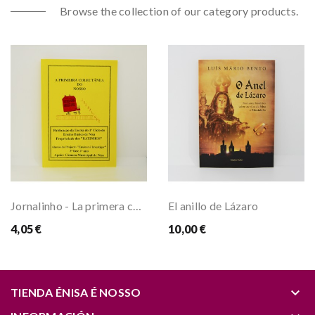
Browse the collection of our category products.
Jornalinho - La primera colección nuestra
El anillo de Lázaro
4,05 €
10,00 €
keyboard_arrow_down
TIENDA ÉNISA É NOSSO