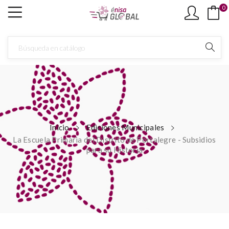
0
Inicio
Ediciones Municipales
La Escuela Primaria del Distrito de Portalegre - Subsidios
para su Historia