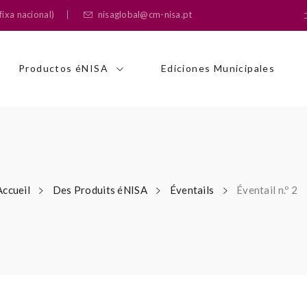
ixa nacional)
nisaglobal@cm-nisa.pt
Productos éNISA
Ediciones Municipales
Accueil
Des Produits éNISA
Éventails
Éventail n.º 2