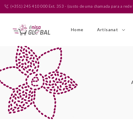
(+351) 245 410 000 Ext. 353 - (custo de uma chamada para a rede f
Home
Artisanat