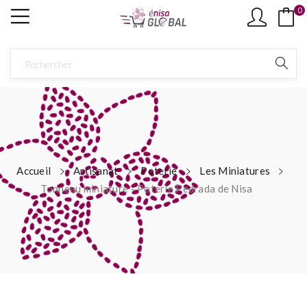
0
Accueil
Artisanat
Poterie
Les Miniatures
Tonneau miniature - Poterie Pedrada de Nisa