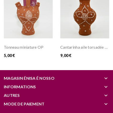
Tonneau miniature OP
Cantarinha aile torsadée miniature - Olaria...
5,00 €
9,00 €
keyboard_arrow_down
MAGASIN ÉNISA É NOSSO
keyboard_arrow_down
INFORMATIONS
keyboard_arrow_down
AUTRES
keyboard_arrow_down
MODE DE PAIEMENT