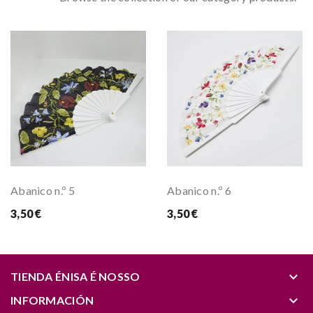
Abanico n.º 5
Abanico n.º 6
3,50 €
3,50 €
keyboard_arrow_down
TIENDA ÉNISA É NOSSO
keyboard_arrow_down
INFORMACIÓN