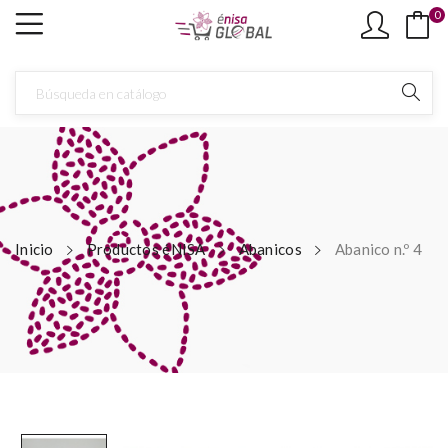
0
Inicio
Productos éNISA
Abanicos
Abanico n.º 4