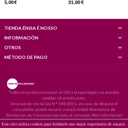
5,00 €
31,00 €
keyboard_arrow_down
TIENDA ÉNISA É NOSSO
keyboard_arrow_down
INFORMACIÓN
keyboard_arrow_down
OTROS
keyboard_arrow_down
MÉTODO DE PAGO
Todos los precios incluyen el IVA a la tasa legal y se pueden
cambiar sin previo aviso.
De acuerdo con la Ley N ° 144/2015, en caso de disputa el
consumidor puede recurrir a una Entidad Alternativa de
Resolución de Controversias para el consumo. Más información
en el
Portal do Consumidor
.
Este sitio utiliza cookies para brindarle una mejor experiencia de usuario.