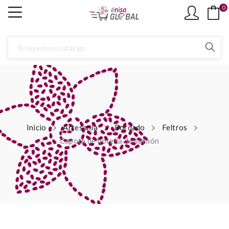
0
Inicio
Artesanía
Bordado
Feltros
Capote de botella de salmón