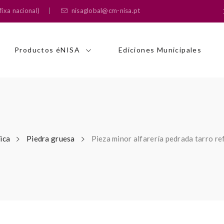
ixa nacional)
nisaglobal@cm-nisa.pt
Productos éNISA
Ediciones Municipales
ica
Piedra gruesa
Pieza minor alfarería pedrada tarro r