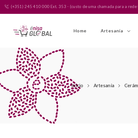
(+351) 245 410 000 Ext. 353 - (custo de uma chamada para a rede f
Home
Artesanía
Inicio
Artesanía
Cerám