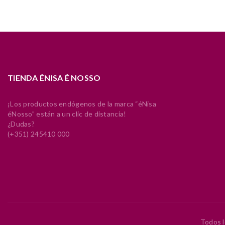
TIENDA ÉNISA É NOSSO
¡Los productos endógenos de la marca “éNisa
éNosso” están a un clic de distancia!
¿Dudas?
(+351) 245410 000
Todos l