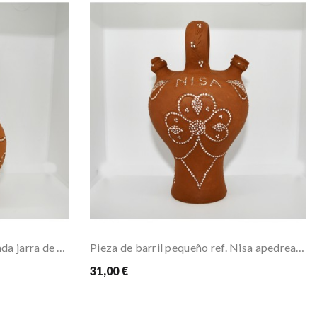
Pieza pequeña alfarería pedrada jarra de boca...
Pieza de barril pequeño ref. Nisa apedreado grueso
31,00 €