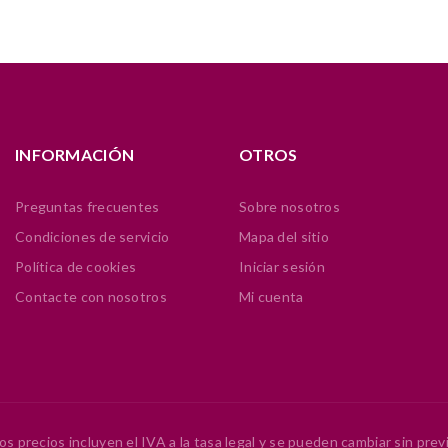
INFORMACIÓN
OTROS
Preguntas frecuentes
Sobre nosotros
Condiciones de servicio
Mapa del sitio
Política de cookies
Iniciar sesión
Contacte con nosotros
Mi cuenta
os precios incluyen el IVA a la tasa legal y se pueden cambiar sin previ