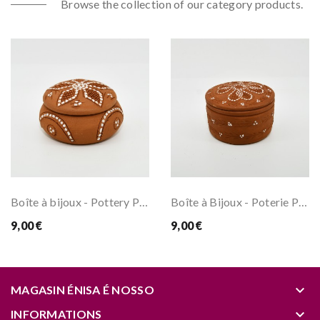
Browse the collection of our category products.
Boîte à bijoux - Pottery Pedrada
Boîte à Bijoux - Poterie Pedrada de Nisa
9,00 €
9,00 €
keyboard_arrow_down
MAGASIN ÉNISA É NOSSO
keyboard_arrow_down
INFORMATIONS